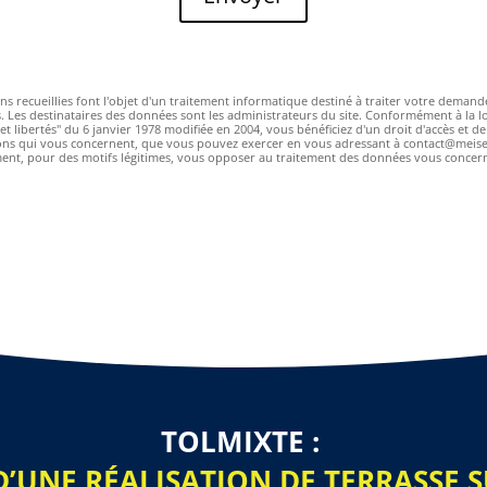
ns recueillies font l'objet d'un traitement informatique destiné à traiter votre demand
. Les destinataires des données sont les administrateurs du site. Conformément à la lo
t libertés" du 6 janvier 1978 modifiée en 2004, vous bénéficiez d'un droit d'accès et de 
ons qui vous concernent, que vous pouvez exercer en vous adressant à contact@meise
ent, pour des motifs légitimes, vous opposer au traitement des données vous concer
TOLMIXTE :
D’UNE RÉALISATION DE TERRASSE 