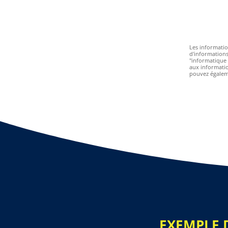
Les informatio
d'informations
"informatique e
aux informati
pouvez égalem
EXEMPLE 