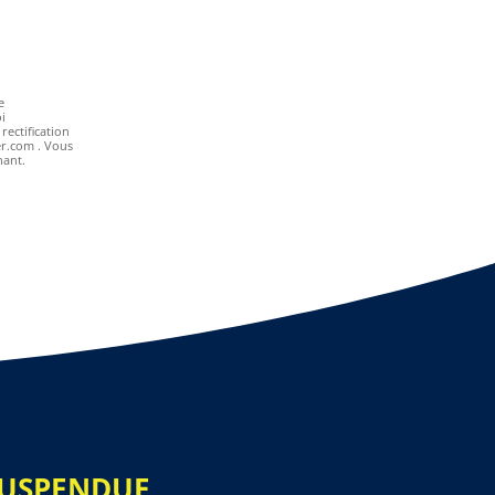
e
i
rectification
r.com . Vous
nant.
SUSPENDUE